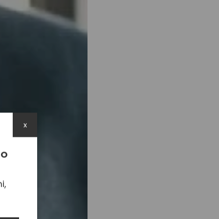
x
TO
i,